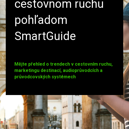
cestovnom ruchu
pohľadom
SmartGuide
Mějte přehled o trendech v cestovním ruchu,
marketingu destinací, audioprůvodcích a
průvodcovských systémech