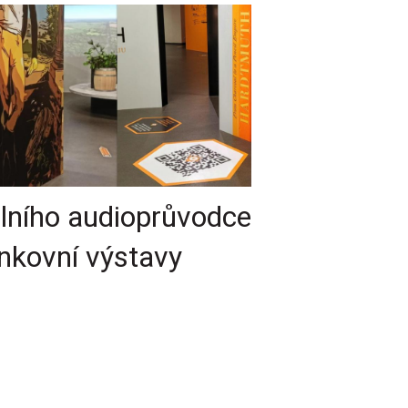
álního audioprůvodce
enkovní výstavy