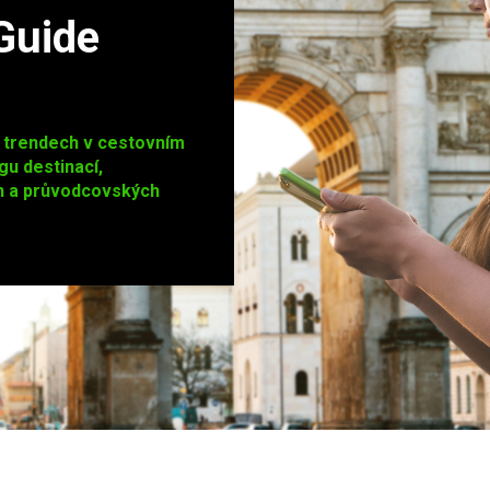
Guide
 trendech v cestovním
gu destinací,
h a průvodcovských