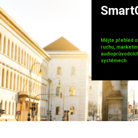
Smart
Mějte přehled o
ruchu, marketin
audioprůvodcíc
systémech