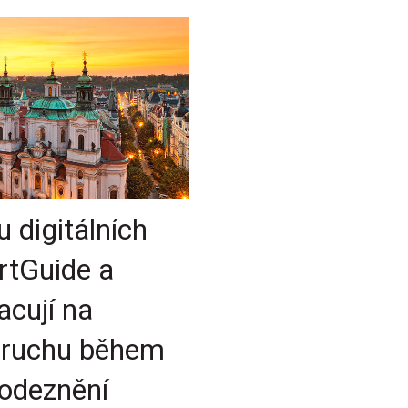
 digitálních
rtGuide a
acují na
o ruchu během
 odeznění