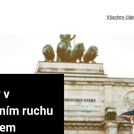
Všechny člá
 v
ním ruchu
dem