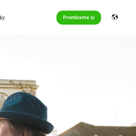
nky
Promluvme si