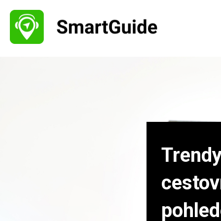
Trendy
cestov
pohle