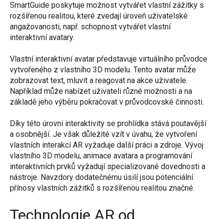
SmartGuide poskytuje možnost vytvářet vlastní zážitky s
rozšířenou realitou, které zvedají úroveň uživatelské
angažovanosti, např. schopnost vytvářet vlastní
interaktivní avatary.
Vlastní interaktivní avatar představuje virtuálního průvodce
vytvořeného z vlastního 3D modelu. Tento avatar může
zobrazovat text, mluvit a reagovat na akce uživatele.
Například může nabízet uživateli různé možnosti a na
základě jeho výběru pokračovat v průvodcovské činnosti.
Díky této úrovni interaktivity se prohlídka stává poutavější
a osobnější. Je však důležité vzít v úvahu, že vytvoření
vlastních interakcí AR vyžaduje další práci a zdroje. Vývoj
vlastního 3D modelu, animace avatara a programování
interaktivních prvků vyžadují specializované dovednosti a
nástroje. Navzdory dodatečnému úsilí jsou potenciální
přínosy vlastních zážitků s rozšířenou realitou značné.
Technologie AR od