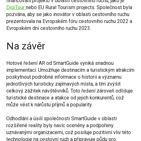
financování projektů v oblasti cestovního ruchu, jako je
DigiTour
nebo EU Rural Tourism projects. Společnost byla
pozvána, aby se jako inovátor v oblasti cestovního ruchu
prezentovala na Evropském fóru cestovního ruchu 2022 a
Evropském dni cestovního ruchu 2023.
Na závěr
Hotové řešení AR od SmartGuide vyniká snadnou
implementací. Umožňuje destinacím a turistickým atrakcím
poskytnout podrobné informace o historii a významu
jednotlivých turisticky zajímavých místa, a tím zvýšit
celkový zážitek návštěvníků. Toto řešení zároveň odlišuje
turistické destinace a atakce od jejich konkurentů, což
může vést k nárůstu příjmů a popularity.
Odhodlání a úsilí společnosti SmartGuide v oblasti
rozšířené reality byly navíc oceněny a podpořeny
uznávanými organizacemi, což posiluje pozitivní vliv této
technologie na cestovní ruch a připravuje půdu pro