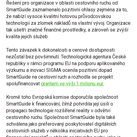
Řešení pro organizace v oblasti cestovního ruchu od
SmartGuide zaznamenalo pozitivní ohlasy zejména za to,
že nabízí vysoce kvalitní hotovou průvodcovskou
technologii za zlomek nákladů na vlastní vývoj. Organizace
tak ušetři značné finančné prostředky, a zároveň se zvýší
kvalita jejich služeb.
Tento závazek k dokonalosti a cenové dostupnosti
nezůstal bez povšimnutí. Technologická agentura České
republiky v rámci programu EU na podporu aplikovaného
výzkumu a inovací SIGMA ocenila pozitivní dopad
SmartGuide na cestovní ruch a rozhodla se projekt
spolufinancovat
grantem ve výši 1 milionu eur.
Kromě toho Evropská komise doporučila společnost
SmartGuide k financování, čímž potvrdila její úsilí o
propagaci technologie rozšířené reality v odvětví
cestovního ruchu. Společnost SmartGuide byla také
schválena jako preferovaný poskytovatel digitálních
cestovních služeb v několika iniciativách EU pro