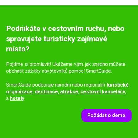
Podnikáte v cestovním ruchu, nebo
spravujete turisticky zajímavé
místo?
Pojďme si promluvit! Ukážeme vám, jak snadno můžete
obohatit zážitky návštěvníků pomocí SmartGuide.
SmartGuide podporuje národní nebo regionální
turistické
organizace
,
destinace
,
atrakce
,
cestovní kanceláře
,
a
hotely
.
Požádat o demo