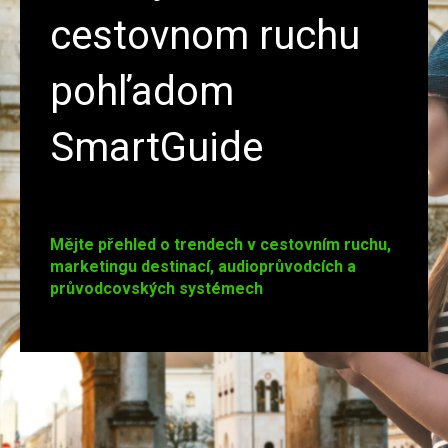
cestovnom ruchu
pohľadom
SmartGuide
Mějte přehled o trendech v cestovním ruchu,
marketingu destinací, audioprůvodcích a
průvodcovských systémech