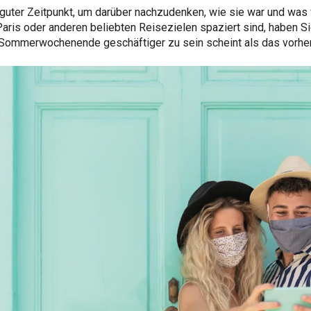
ter Zeitpunkt, um darüber nachzudenken, wie sie war und was vor
Paris oder anderen beliebten Reisezielen spaziert sind, haben S
 Sommerwochenende geschäftiger zu sein scheint als das vorhe