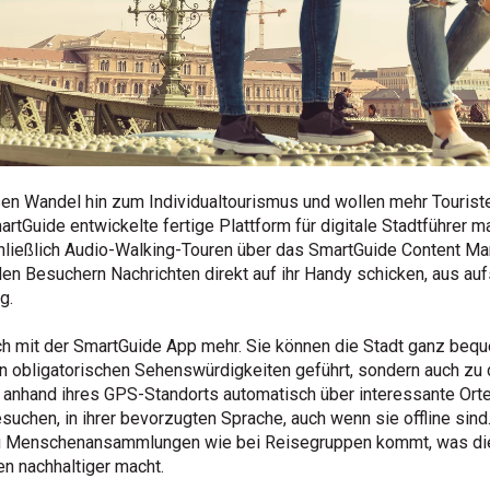
en Wandel hin zum Individualtourismus und wollen mehr Tourist
rtGuide entwickelte fertige Plattform für digitale Stadtführer m
hließlich Audio-Walking-Touren über das SmartGuide Content M
den Besuchern Nachrichten direkt auf ihr Handy schicken, aus au
g.
h mit der SmartGuide App mehr. Sie können die Stadt ganz beq
en obligatorischen Sehenswürdigkeiten geführt, sondern auch z
nhand ihres GPS-Standorts automatisch über interessante Orte i
esuchen, in ihrer bevorzugten Sprache, auch wenn sie offline sin
zu Menschenansammlungen wie bei Reisegruppen kommt, was die 
n nachhaltiger macht.